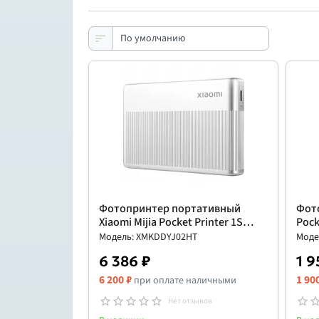
Фотопринтер портативный
Фото
Xiaomi Mijia Pocket Printer 1S
Pock
(XMKDDYJ02HT)
Модель: XMKDDYJ02HT
Моде
6 386 ₽
1 9
6 200 ₽
1 90
при оплате наличными
Нет отзывов