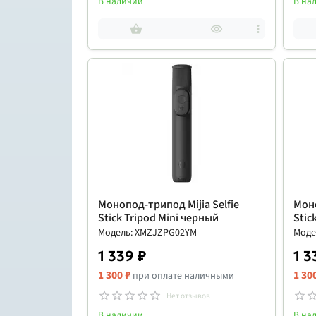
В наличии
В на
Монопод-трипод Mijia Selfie
Моно
Stick Tripod Mini черный
Stic
Модель: XMZJZPG02YM
Моде
1 339 ₽
1 3
1 300 ₽
1 30
при оплате наличными
Нет отзывов
В наличии
В на