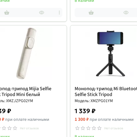
личии
В наличии
под-трипод Mijia Selfie
Монопод-трипод Mi Bluetoo
k Tripod Mini белый
Selfie Stick Tripod
ль: XMZJZPG02YM
Модель: XMZPG01YM
39 ₽
1 339 ₽
0 ₽
1 300 ₽
при оплате наличными
при оплате наличными
Нет отзывов
Нет отзывов
личии
В наличии