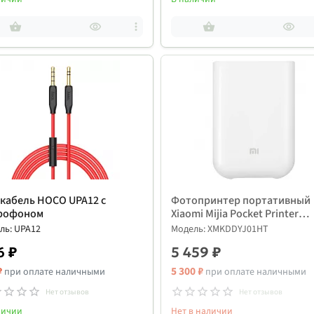
кабель HOCO UPA12 с
Фотопринтер портативный
рофоном
Xiaomi Mijia Pocket Printer
(XMKDDYJ01HT)
ль: UPA12
Модель: XMKDDYJ01HT
6 ₽
5 459 ₽
₽
5 300 ₽
при оплате наличными
при оплате наличными
Нет отзывов
Нет отзывов
личии
Нет в наличии