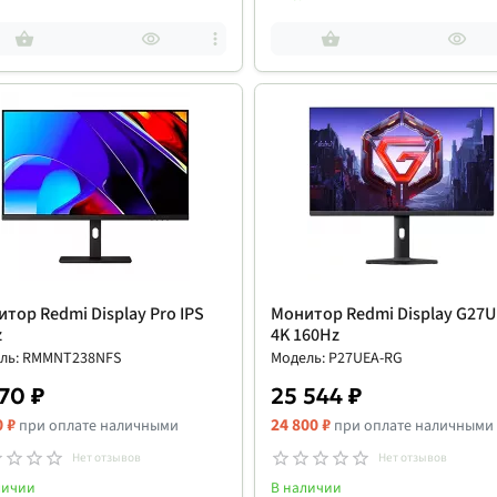
тор Redmi Display Pro IPS
Монитор Redmi Display G27U
z
4K 160Hz
ль: RMMNT238NFS
Модель: P27UEA-RG
70 ₽
25 544 ₽
0 ₽
24 800 ₽
при оплате наличными
при оплате наличными
Нет отзывов
Нет отзывов
личии
В наличии