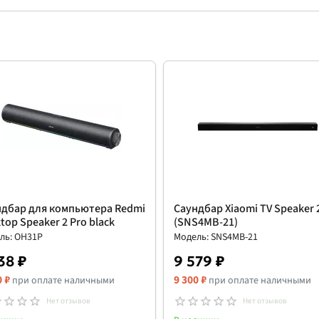
ндбар для компьютера Redmi
Саундбар Xiaomi TV Speaker 
top Speaker 2 Pro black
(SNS4MB-21)
ль: OH31P
Модель: SNS4MB-21
38 ₽
9 579 ₽
0 ₽
9 300 ₽
при оплате наличными
при оплате наличными
Нет отзывов
Нет отзывов