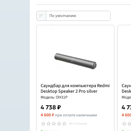
Саундбар для компьютера Redmi
Сау
Desktop Speaker 2 Pro silver
Desk
Модель: OH31P
Моде
4 738 ₽
4 7
4 600 ₽
4 60
при оплате наличными
Нет отзывов