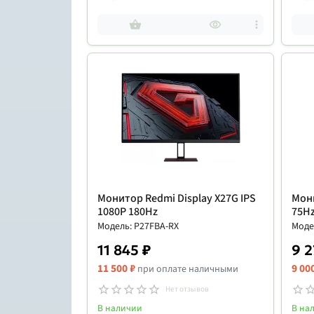
Монитор Redmi Display X27G IPS
Мони
1080P 180Hz
75H
Модель: P27FBA-RX
Моде
11 845 ₽
9 2
11 500 ₽
9 00
при оплате наличными
Нет отзывов
В наличии
В на