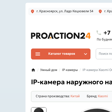
г. Красноярск, ул. Ладо Кецховели 54
г. Кр
+7
По будням 
Каталог товаров
Умный дом
IP-камеры
IP-камера Xiaomi 
IP-камера наружного н
Страна производства:
Китай
Бренд:
Xiaomi