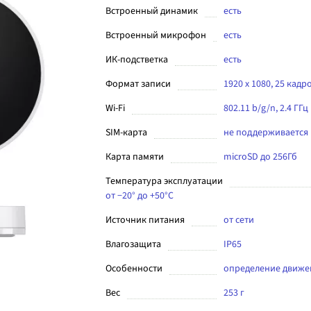
Встроенный динамик
есть
Встроенный микрофон
есть
ИК-подстветка
есть
Формат записи
1920 x 1080, 25 кадр
Wi-Fi
802.11 b/g/n, 2.4 ГГц
SIM-карта
не поддерживается
Карта памяти
microSD до 256Гб
Температура эксплуатации
от −20° до +50°С
Источник питания
от сети
Влагозащита
IP65
Особенности
определение движе
Вес
253 г