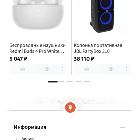
Беспроводные наушники
Колонка портативная
Redmi Buds 4 Pro White
JBL PartyBox 310
J
(M2132E1) белые
5 047 ₽
38 110 ₽
Информация
Акции