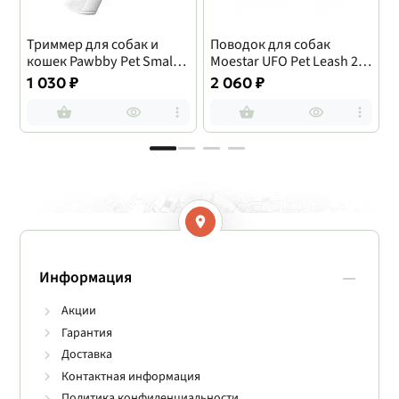
Триммер для собак и
Поводок для собак
кошек Pawbby Pet Small
Moestar UFO Pet Leash 2
M
Area Clippers
Air
L
1 030 ₽
2 060 ₽
Информация
Акции
Гарантия
Доставка
Контактная информация
Политика конфиденциальности