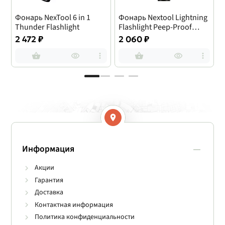
Фонарь NexTool 6 in 1
Фонарь Nextool Lightning
Thunder Flashlight
Flashlight Peep-Proof
F
Version
2 472 ₽
2 060 ₽
Информация
Акции
Гарантия
Доставка
Контактная информация
Политика конфиденциальности