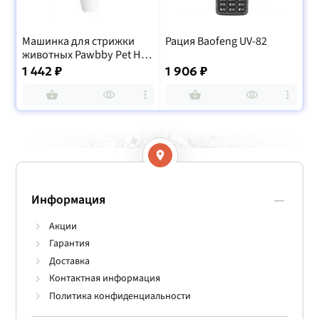
ка
Машинка для стрижки
Рация Baofeng UV-82
Оч
животных Pawbby Pet Hair
ко
Clippers
Go
1 442 ₽
1 906 ₽
1
Информация
Акции
Гарантия
Доставка
Контактная информация
Политика конфиденциальности