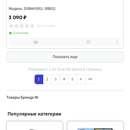
Модель: DVB4430GL (RB02)
3 090 ₽
Нет отзывов
В наличии
Показать еще
Показано с 1 по
15
из 90 (всего 6 страниц)
1
2
3
4
5
>
>>
Товары бренда Mi
Популярные категории