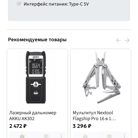
Интерфейс питания: Type-C 5V
Рекомендуемые товары
Лазерный дальномер
Мультитул Nextool
AKKU AK302
Flagship Pro 16 в 1
(NE0105)
S
2 472 ₽
3 296 ₽