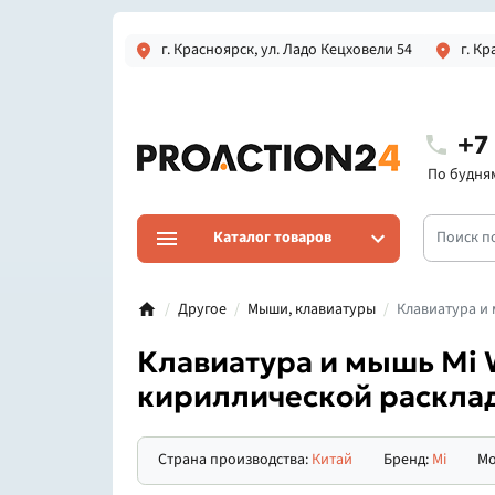
г. Красноярск, ул. Ладо Кецховели 54
г. Кр
+7
По будням 
Каталог товаров
Другое
Мыши, клавиатуры
Клавиатура и 
Клавиатура и мышь Mi W
кириллической раскла
Страна производства:
Китай
Бренд:
Mi
Мо