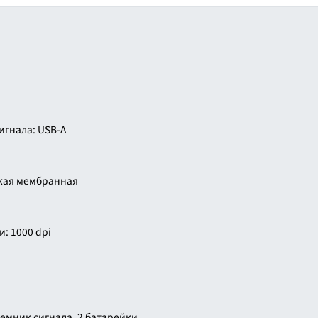
гнала: USB-A
кая мембранная
: 1000 dpi
емник сигнала, 2 батарейки