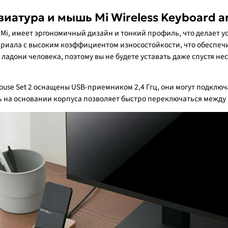
иатура и мышь Mi Wireless Keyboard a
i, имеет эргономичный дизайн и тонкий профиль, что делает у
риала с высоким коэффициентом износостойкости, что обеспечи
ладони человека, поэтому вы не будете уставать даже спустя не
Mouse Set 2 оснащены USB-приемником 2,4 Ггц, они могут подклю
ль на основании корпуса позволяет быстро переключаться межд