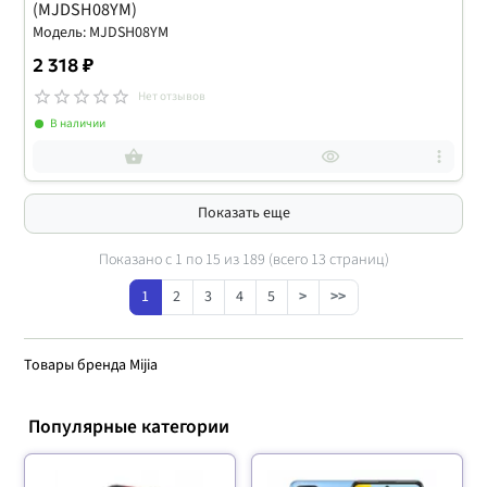
(MJDSH08YM)
Модель: MJDSH08YM
2 318 ₽
Нет отзывов
В наличии
Показать еще
Показано с 1 по
15
из 189 (всего 13 страниц)
1
2
3
4
5
>
>>
Товары бренда Mijia
Популярные категории