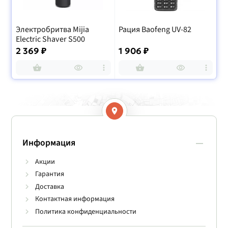
Рация Baofeng UV-82
Набор для бритья
М
Huanxing Lemon Razor Set
жи
H303-5
Cl
1 906 ₽
1 339 ₽
1 
Информация
Акции
Гарантия
Доставка
Контактная информация
Политика конфиденциальности