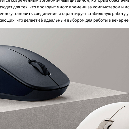
личается современным эргономичным дизайном, который обеспеч
одит для тех, кто проводит много времени за компьютером и ис
но установить соединение и гарантирует стабильную работу ус
жающих, что делает её идеальным выбором для работы в вечерне