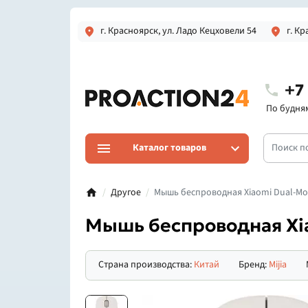
г. Красноярск, ул. Ладо Кецховели 54
г. Кр
+7
По будням 
Каталог товаров
Другое
Мышь беспроводная Xiaomi Dual-Mod
Мышь беспроводная Xia
Страна производства:
Китай
Бренд:
Mijia