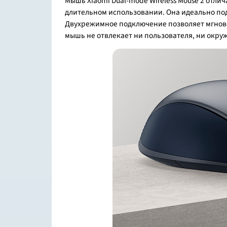
Мышь Xiaomi Dual-mode Wireless Mouse 2 от
длительном использовании. Она идеально подх
Двухрежимное подключение позволяет мгновен
мышь не отвлекает ни пользователя, ни окру