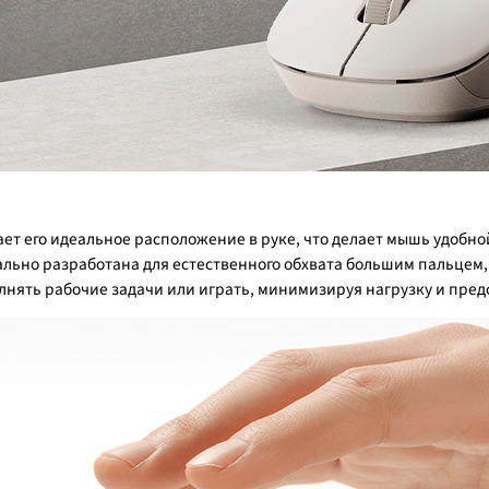
т его идеальное расположение в руке, что делает мышь удобной
ально разработана для естественного обхвата большим пальце
олнять рабочие задачи или играть, минимизируя нагрузку и пре